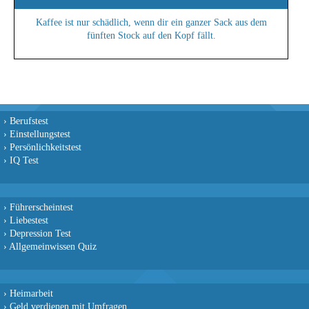
Kaffee ist nur schädlich, wenn dir ein ganzer Sack aus dem
fünften Stock auf den Kopf fällt.
›
Berufstest
›
Einstellungstest
›
Persönlichkeitstest
›
IQ Test
›
Führerscheintest
›
Liebestest
›
Depression Test
›
Allgemeinwissen Quiz
›
Heimarbeit
›
Geld verdienen mit Umfragen