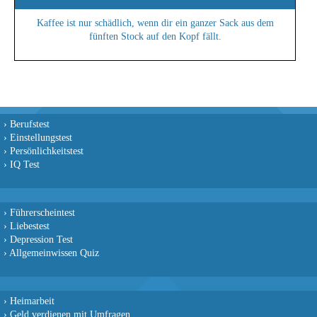
Kaffee ist nur schädlich, wenn dir ein ganzer Sack aus dem
fünften Stock auf den Kopf fällt.
›
Berufstest
›
Einstellungstest
›
Persönlichkeitstest
›
IQ Test
›
Führerscheintest
›
Liebestest
›
Depression Test
›
Allgemeinwissen Quiz
›
Heimarbeit
›
Geld verdienen mit Umfragen