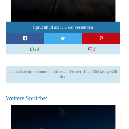
Spruchbild als E-Card versenden
14
1
Ich schlafe im Sommer mit offenem Fenster. 1832 Mücken gefällt
das.
Weitere Sprüche: