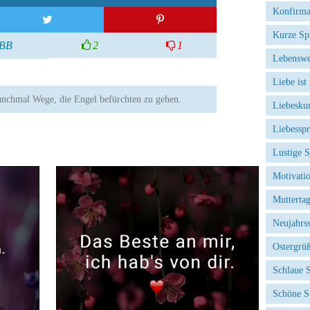
Konfirma
Kurze Sp
BB
2
1
Lebenswe
Liebe ist
anchmal Wege, die Engel befürchten zu gehen.
Liebesku
Liebessp
Lustige 
Motivati
Mutterta
Neujahrs
Ostergrü
Schlaue 
Schöne S