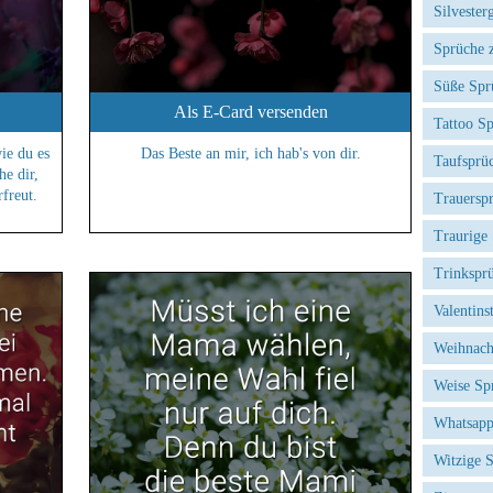
Silvester
Sprüche 
Süße Spr
Als E-Card versenden
Tattoo S
ie du es
Das Beste an mir, ich hab's von dir.
Taufsprü
e dir,
rfreut.
Trauersp
Traurige
Trinkspr
Valentins
Weihnach
Weise Sp
Whatsapp
Witzige 