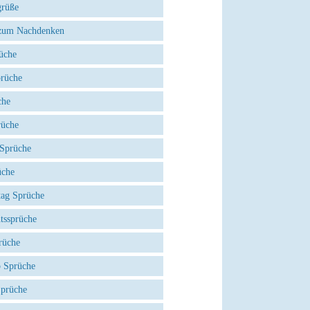
grüße
zum Nachdenken
üche
prüche
che
rüche
 Sprüche
üche
tag Sprüche
tssprüche
rüche
 Sprüche
Sprüche