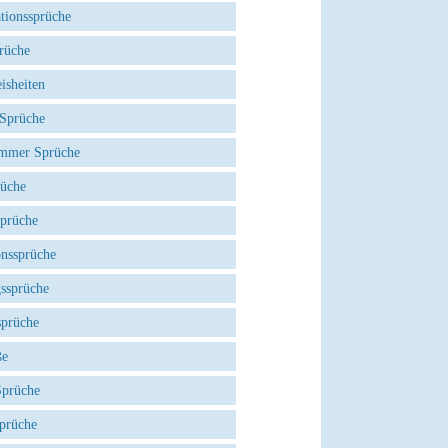
tionssprüche
rüche
isheiten
 Sprüche
mmer Sprüche
rüche
Sprüche
onssprüche
gssprüche
sprüche
ße
Sprüche
prüche