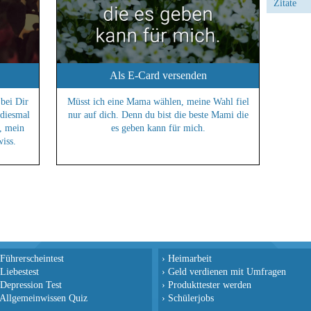
Zitate
Als E-Card versenden
 bei Dir
Müsst ich eine Mama wählen, meine Wahl fiel
diesmal
nur auf dich. Denn du bist die beste Mami die
n, mein
es geben kann für mich.
wiss.
Führerscheintest
›
Heimarbeit
Liebestest
›
Geld verdienen mit Umfragen
Depression Test
›
Produkttester werden
Allgemeinwissen Quiz
›
Schülerjobs