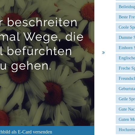
Beileidss
Beste Fr
Coole Sp
Dumme S
Einhorn 
Englisch
Freche S
Freundsc
Geburtst
Geile Sp
Gute Nac
Guten Mo
Hochzeit
hbild als E-Card versenden