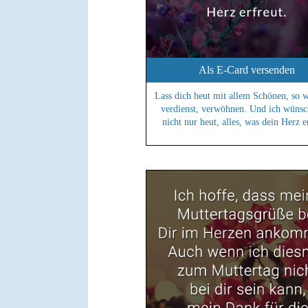
Als E-Card versenden
Lass dich heut mit allem Schönen, so w
verdienst, verwöhnen. Und ich wünsch
nicht nur heut, alles, was dein Herz e