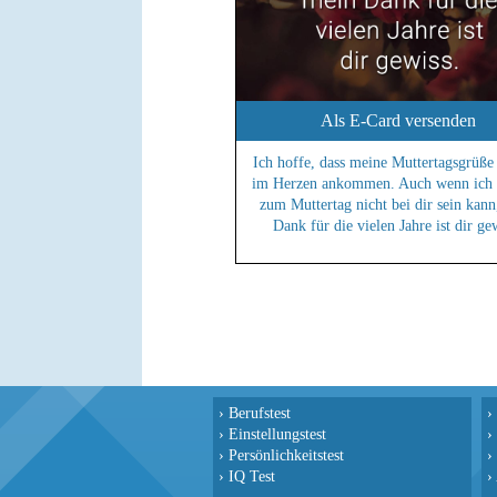
Als E-Card versenden
Ich hoffe, dass meine Muttertagsgrüße
im Herzen ankommen. Auch wenn ich 
zum Muttertag nicht bei dir sein kan
Dank für die vielen Jahre ist dir ge
›
Berufstest
›
›
Einstellungstest
›
›
Persönlichkeitstest
›
›
IQ Test
›