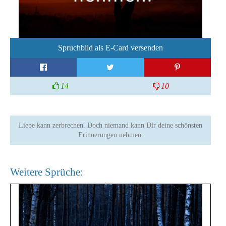
Spruchbild als E-Card versenden
14
10
Liebe kann zerbrechen. Doch niemand kann Dir deine schönsten
Erinnerungen nehmen.
Weitere Sprüche: