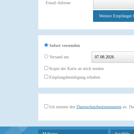
Email-Adresse
Weitere Empfänger 
Sofort versenden
Versand am
Kopie der Karte an mich senden
Empfangsbestätigung erhalten
Ich stimme den
Datenschutzbestimmungen
zu. Das
›
Mahjong
›
Scrabble