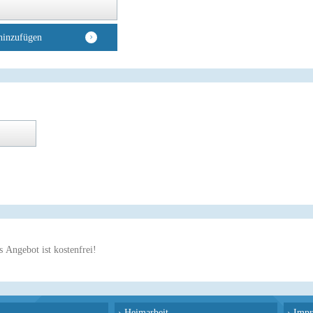
hinzufügen
 Angebot ist kostenfrei!
›
Heimarbeit
›
Impr