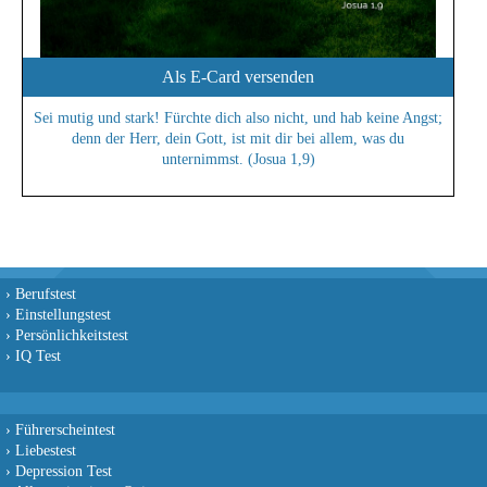
Als E-Card versenden
Sei mutig und stark! Fürchte dich also nicht, und hab keine Angst;
denn der Herr, dein Gott, ist mit dir bei allem, was du
unternimmst. (Josua 1,9)
›
Berufstest
›
Einstellungstest
›
Persönlichkeitstest
›
IQ Test
›
Führerscheintest
›
Liebestest
›
Depression Test