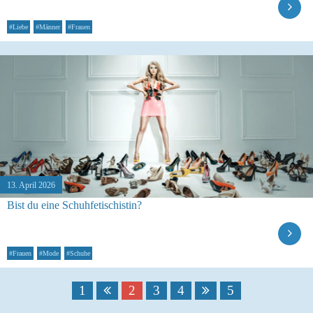
#Liebe
#Männer
#Frauen
13. April 2026
Bist du eine Schuhfetischistin?
#Frauen
#Mode
#Schuhe
1
2
3
4
5