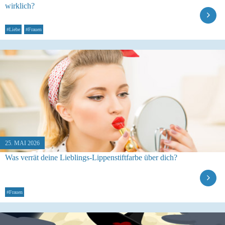
wirklich?
#Liebe
#Frauen
25. MAI 2026
Was verrät deine Lieblings-Lippenstiftfarbe über dich?
#Frauen