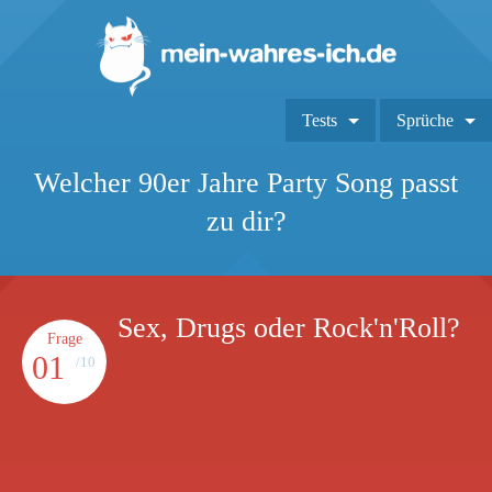
Tests
Sprüche
Welcher 90er Jahre Party Song passt
zu dir?
Sex, Drugs oder Rock'n'Roll?
Frage
01
/10