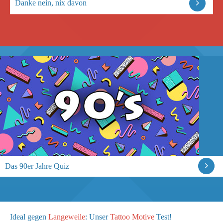
Danke nein, nix davon
Das 90er Jahre Quiz
Ideal gegen
Langeweile
: Unser
Tattoo Motive
Test!