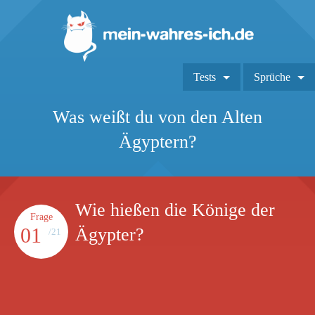
Tests
Sprüche
Was weißt du von den Alten
Ägyptern?
Wie hießen die Könige der
Frage
01
Ägypter?
/21