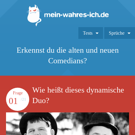
Tests
Sprüche
Erkennst du die alten und neuen
Comedians?
Wie heißt dieses dynamische
Frage
01
Duo?
/21