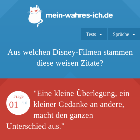
Tests
Sprüche
Aus welchen Disney-Filmen stammen
diese weisen Zitate?
"Eine kleine Überlegung, ein
Frage
01
kleiner Gedanke an andere,
/16
macht den ganzen
Unterschied aus."