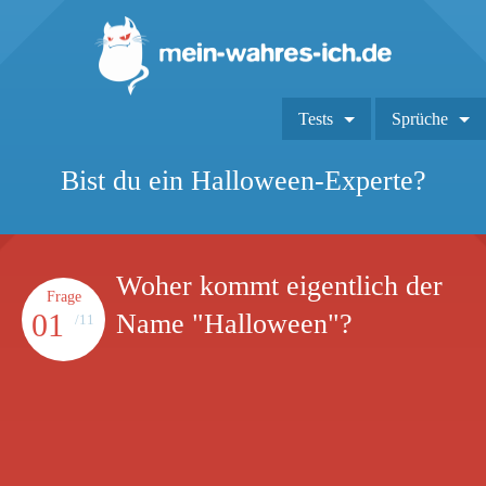
Tests
Sprüche
Bist du ein Halloween-Experte?
Woher kommt eigentlich der
Frage
01
Name "Halloween"?
/11