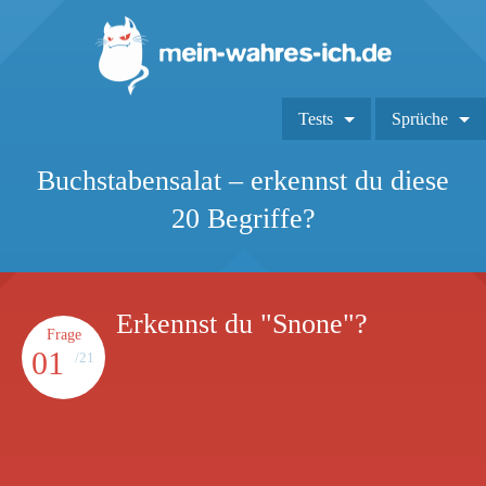
Tests
Sprüche
Buchstabensalat – erkennst du diese
20 Begriffe?
Erkennst du "Snone"?
Frage
01
/21