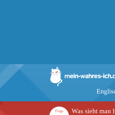
Englis
Was sieht man hi
Frage