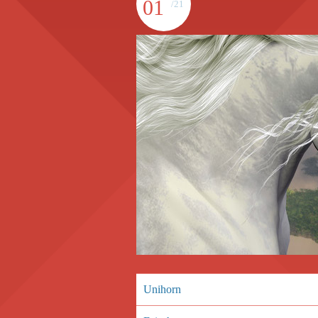
01
/21
Unihorn