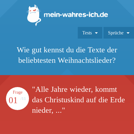
Tests
Sprüche
Wie gut kennst du die Texte der
beliebtesten Weihnachtslieder?
"Alle Jahre wieder, kommt
Frage
01
das Christuskind auf die Erde
/11
nieder, ..."