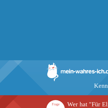
Kenns
Wer hat "Für El
Frage