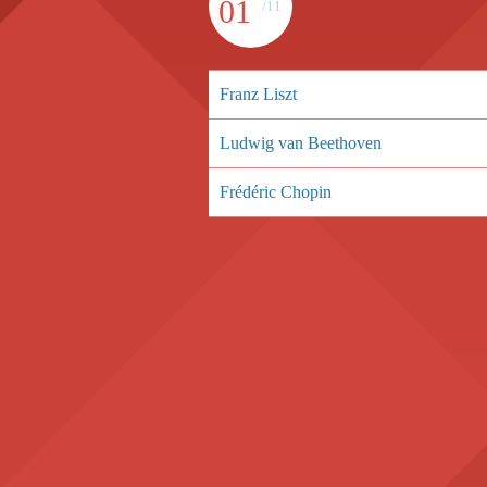
01
/11
Franz Liszt
Ludwig van Beethoven
Frédéric Chopin