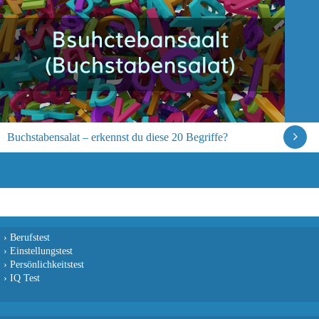
Buchstabensalat – erkennst du diese 20 Begriffe?
›
Berufstest
›
Einstellungstest
›
Persönlichkeitstest
›
IQ Test