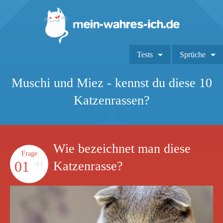
Tests
Sprüche
Muschi und Miez - kennst du diese 10
Katzenrassen?
Wie bezeichnet man diese
Frage
01
Katzenrasse?
/11