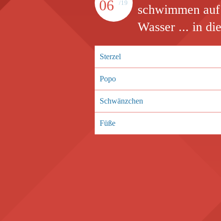
06
/19
schwimmen auf 
Wasser ... in d
Sterzel
Popo
Schwänzchen
Füße