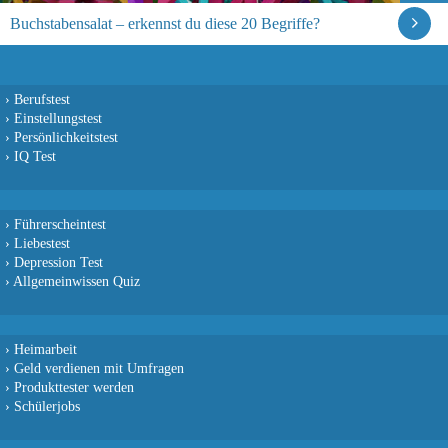
Buchstabensalat – erkennst du diese 20 Begriffe?
›
Berufstest
›
Einstellungstest
›
Persönlichkeitstest
›
IQ Test
›
Führerscheintest
›
Liebestest
›
Depression Test
›
Allgemeinwissen Quiz
›
Heimarbeit
›
Geld verdienen mit Umfragen
›
Produkttester werden
›
Schülerjobs