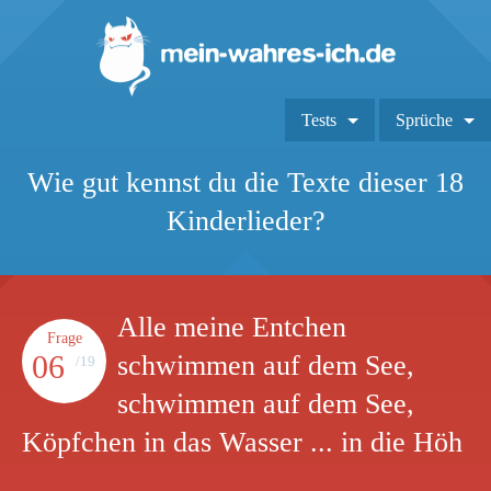
Tests
Sprüche
Wie gut kennst du die Texte dieser 18
Kinderlieder?
Alle meine Entchen
Frage
06
schwimmen auf dem See,
/19
schwimmen auf dem See,
Köpfchen in das Wasser ... in die Höh