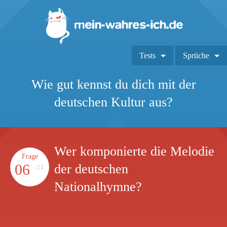
Tests
Sprüche
Wie gut kennst du dich mit der
deutschen Kultur aus?
Wer komponierte die Melodie
Frage
06
der deutschen
/21
Nationalhymne?