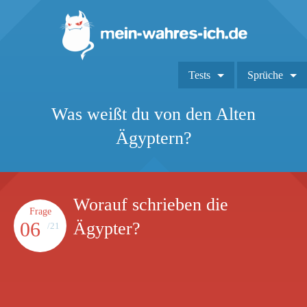
Tests
Sprüche
Was weißt du von den Alten
Ägyptern?
Worauf schrieben die
Frage
06
Ägypter?
/21