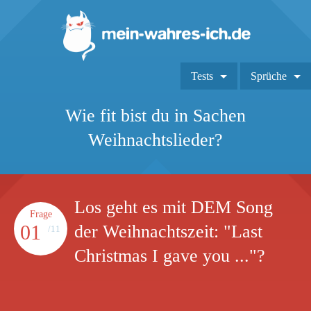
Tests
Sprüche
Wie fit bist du in Sachen
Weihnachtslieder?
Los geht es mit DEM Song
Frage
01
der Weihnachtszeit: "Last
/11
Christmas I gave you ..."?