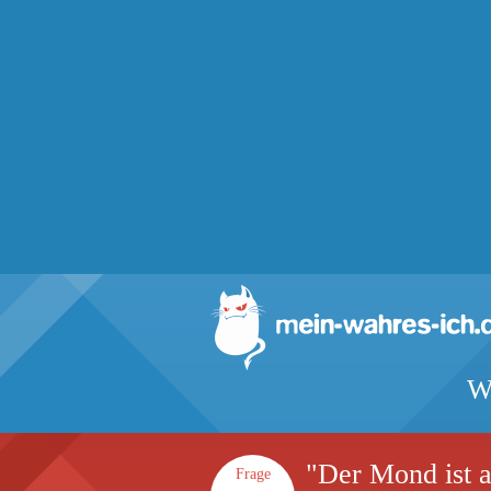
W
"Der Mond ist 
Frage