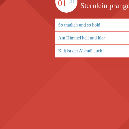
01
/11
Sternlein prange
So traulich und so hold
Am Himmel hell und klar
Kalt ist der Abendhauch