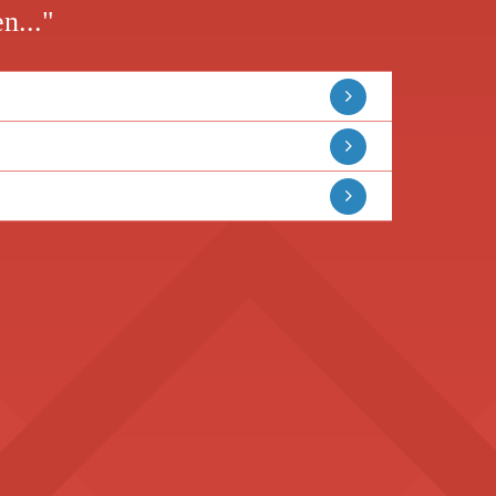
n..."