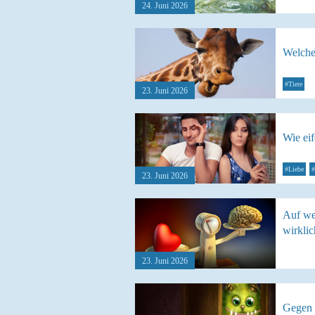
24. Juni 2026
Welche
#Tiere
23. Juni 2026
Wie eif
#Liebe
#
23. Juni 2026
Auf we
wirklic
23. Juni 2026
Gegen 