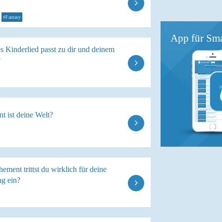
#Fantasy
App für Sma
s Kinderlied passt zu dir und deinem
?
t ist deine Welt?
ement trittst du wirklich für deine
g ein?