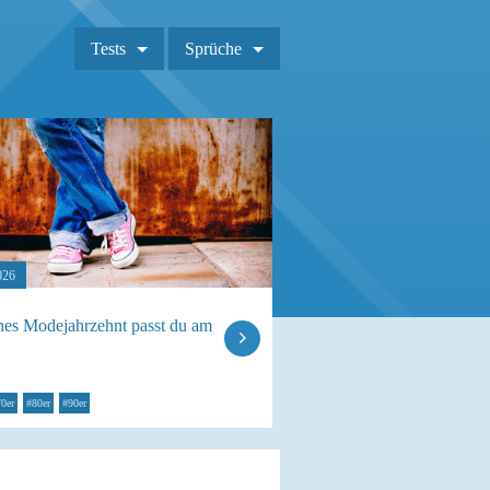
Tests
Sprüche
026
hes Modejahrzehnt passt du am
0er
#80er
#90er