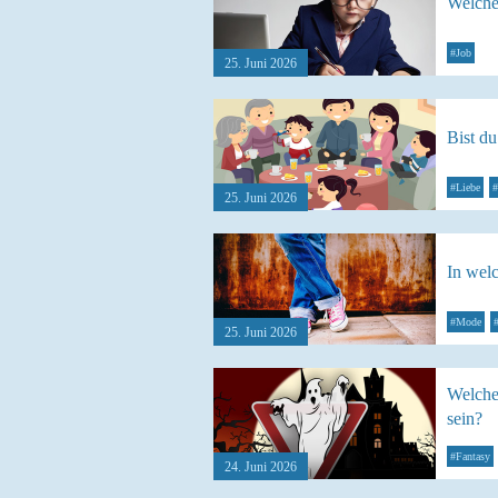
Welche
#Job
25. Juni 2026
Bist d
#Liebe
#
25. Juni 2026
In wel
#Mode
25. Juni 2026
Welche
sein?
#Fantasy
24. Juni 2026