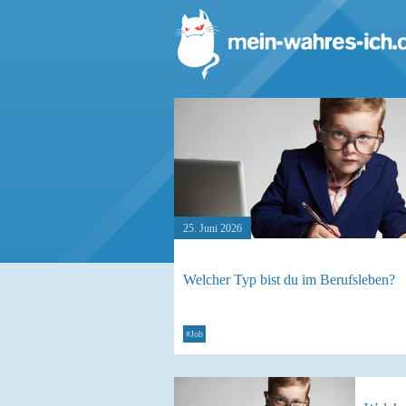
25. Juni 2026
Welcher Typ bist du im Berufsleben?
#Job