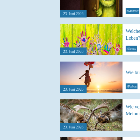
#Monster
23. Juni 2026
Welche
Leben
#Songs
23. Juni 2026
Wie bun
#Farben
23. Juni 2026
Wie veh
Meinun
23. Juni 2026