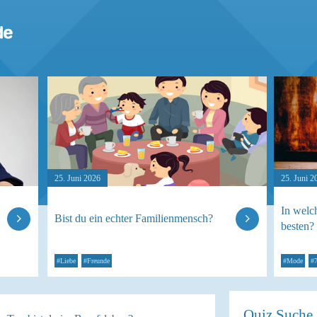
25. Juni 2026
25. Juni 2
In welc
Bist du ein echter Familienmensch?
besten?
#Liebe
#Freunde
#Mode
#7
Quiz Suche