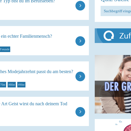
r Typ bist du im Berufsleben?
u ein echter Familienmensch?
Freunde
ches Modejahrzehnt passt du am besten?
#70er
#80er
#90er
 Art Geist wirst du nach deinem Tod