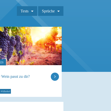
Tests
Sprüche
026
 Wein passt zu dir?
#Alkohol