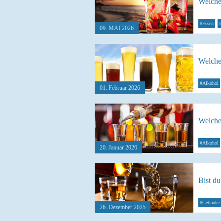
Welche
#Essen
09. MAI 2026
Welche 
#Alkohol
01. Februar 2026
Welcher
#Alkohol
20. Januar 2026
Bist d
#Getränke
26. Dezember 2025