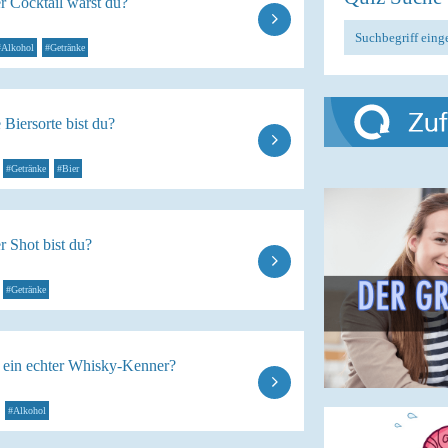
r Cocktail wärst du?
#Alkohol
#Getränke
Biersorte bist du?
#Getränke
#Bier
 Shot bist du?
#Getränke
u ein echter Whisky-Kenner?
#Alkohol