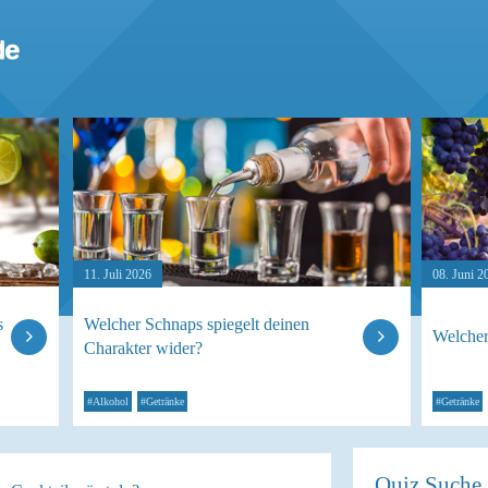
11. Juli 2026
08. Juni 2
s
Welcher Schnaps spiegelt deinen
Welcher
Charakter wider?
#Alkohol
#Getränke
#Getränke
Quiz Suche