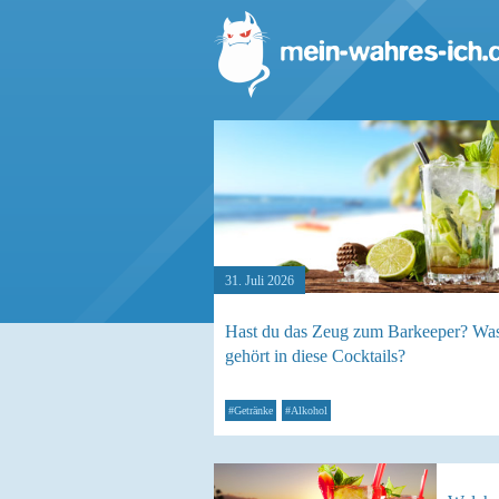
31. Juli 2026
Hast du das Zeug zum Barkeeper? Wa
gehört in diese Cocktails?
#Getränke
#Alkohol