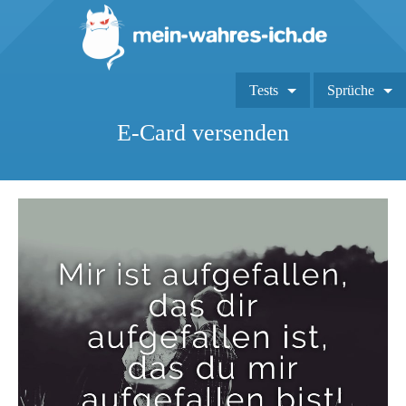
Tests
Sprüche
E-Card versenden