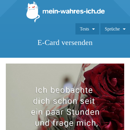
Tests
Sprüche
E-Card versenden