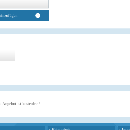
hinzufügen
 Angebot ist kostenfrei!
›
Heimarbeit
›
Impr