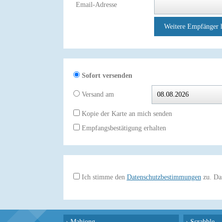
Email-Adresse
Weitere Empfänger 
Sofort versenden
Versand am
Kopie der Karte an mich senden
Empfangsbestätigung erhalten
Ich stimme den
Datenschutzbestimmungen
zu. Das
›
Mahjong
›
Scrabble