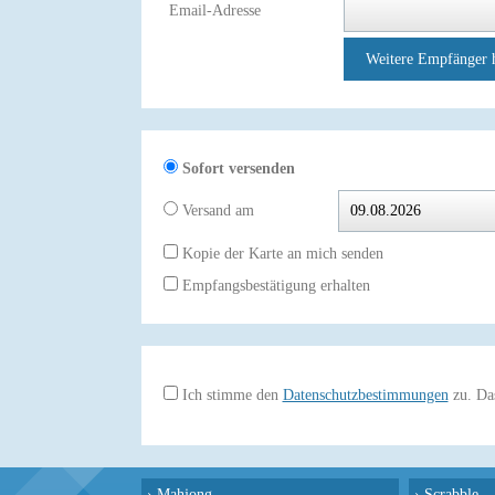
Email-Adresse
Weitere Empfänger 
Sofort versenden
Versand am
Kopie der Karte an mich senden
Empfangsbestätigung erhalten
Ich stimme den
Datenschutzbestimmungen
zu. Das
›
Mahjong
›
Scrabble