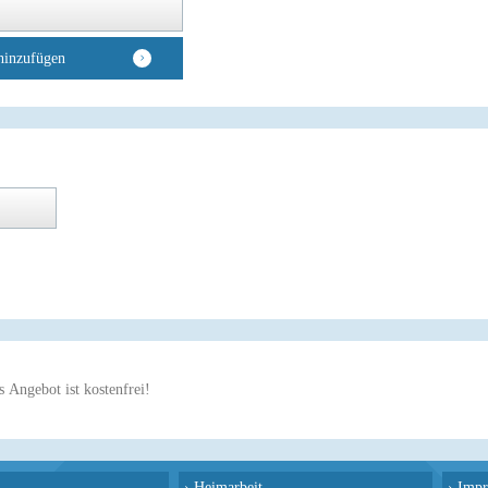
hinzufügen
 Angebot ist kostenfrei!
›
Heimarbeit
›
Impr