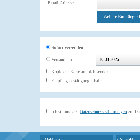
Email-Adresse
Weitere Empfänger 
Sofort versenden
Versand am
Kopie der Karte an mich senden
Empfangsbestätigung erhalten
Ich stimme den
Datenschutzbestimmungen
zu. Das
›
Mahjong
›
Scrabble