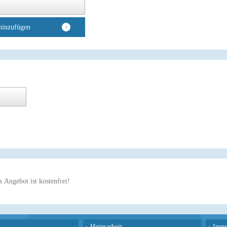
hinzufügen
 Angebot ist kostenfrei!
›
Heimarbeit
›
Impr