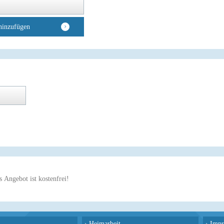
hinzufügen
 Angebot ist kostenfrei!
›
Heimarbeit
›
Impr