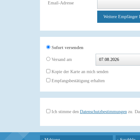
Email-Adresse
Weitere Empfänger 
Sofort versenden
Versand am
Kopie der Karte an mich senden
Empfangsbestätigung erhalten
Ich stimme den
Datenschutzbestimmungen
zu. Das
›
Mahjong
›
Scrabble