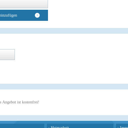
hinzufügen
 Angebot ist kostenfrei!
›
Heimarbeit
›
Impr