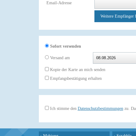
Email-Adresse
Weitere Empfänger 
Sofort versenden
Versand am
Kopie der Karte an mich senden
Empfangsbestätigung erhalten
Ich stimme den
Datenschutzbestimmungen
zu. Das
›
Mahjong
›
Scrabble