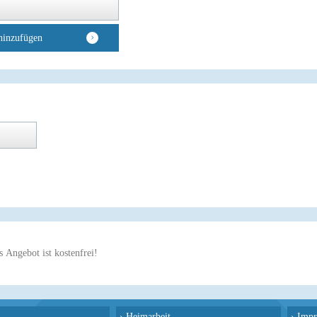
hinzufügen
 Angebot ist kostenfrei!
›
Heimarbeit
›
Impr