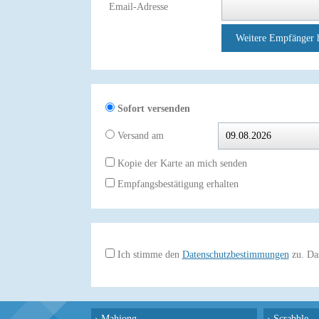
Email-Adresse
Weitere Empfänger 
Sofort versenden
Versand am
Kopie der Karte an mich senden
Empfangsbestätigung erhalten
Ich stimme den
Datenschutzbestimmungen
zu. Das
›
Mahjong
›
Scrabble