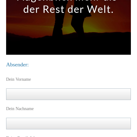
Absender:
Dein Vorname
Dein Nachname