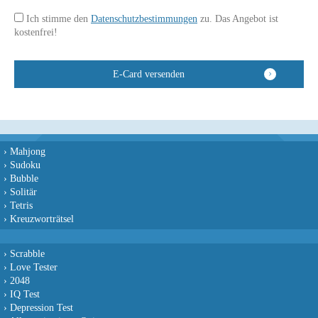
Ich stimme den
Datenschutzbestimmungen
zu. Das Angebot ist
kostenfrei!
›
Mahjong
›
Sudoku
›
Bubble
›
Solitär
›
Tetris
›
Kreuzworträtsel
›
Scrabble
›
Love Tester
›
2048
›
IQ Test
›
Depression Test