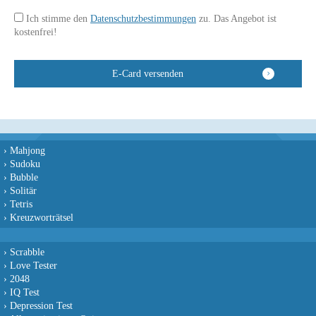
Ich stimme den
Datenschutzbestimmungen
zu. Das Angebot ist
kostenfrei!
›
Mahjong
›
Sudoku
›
Bubble
›
Solitär
›
Tetris
›
Kreuzworträtsel
›
Scrabble
›
Love Tester
›
2048
›
IQ Test
›
Depression Test