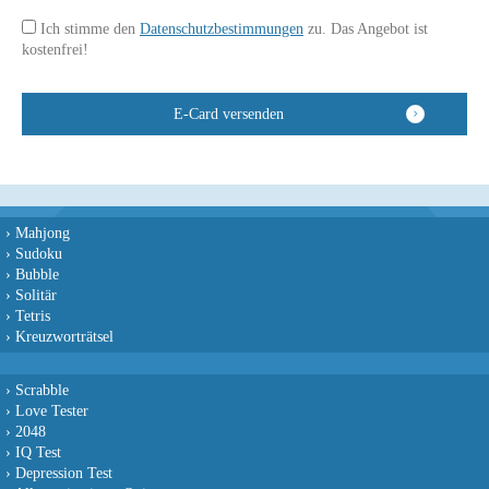
Ich stimme den
Datenschutzbestimmungen
zu. Das Angebot ist
kostenfrei!
›
Mahjong
›
Sudoku
›
Bubble
›
Solitär
›
Tetris
›
Kreuzworträtsel
›
Scrabble
›
Love Tester
›
2048
›
IQ Test
›
Depression Test