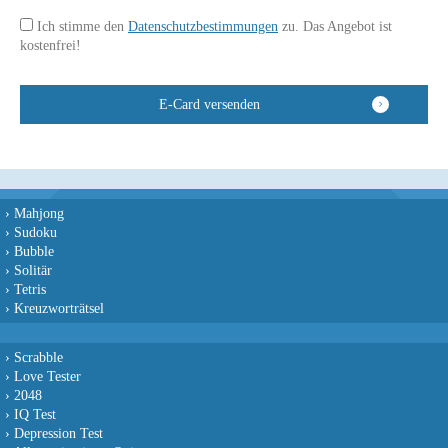
Ich stimme den
Datenschutzbestimmungen
zu. Das Angebot ist
kostenfrei!
›
Mahjong
›
Sudoku
›
Bubble
›
Solitär
›
Tetris
›
Kreuzworträtsel
›
Scrabble
›
Love Tester
›
2048
›
IQ Test
›
Depression Test