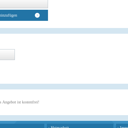
hinzufügen
 Angebot ist kostenfrei!
›
Heimarbeit
›
Impr