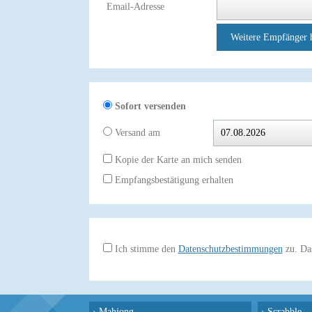
Email-Adresse
Weitere Empfänger 
Sofort versenden
Versand am
Kopie der Karte an mich senden
Empfangsbestätigung erhalten
Ich stimme den
Datenschutzbestimmungen
zu. Das
›
Mahjong
›
Scrabble