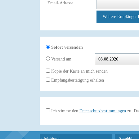
Email-Adresse
Weitere Empfänger 
Sofort versenden
Versand am
Kopie der Karte an mich senden
Empfangsbestätigung erhalten
Ich stimme den
Datenschutzbestimmungen
zu. Das
›
Mahjong
›
Scrabble