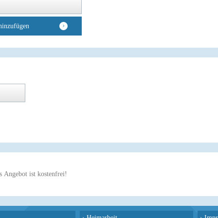
hinzufügen
 Angebot ist kostenfrei!
›
Heimarbeit
›
Impr