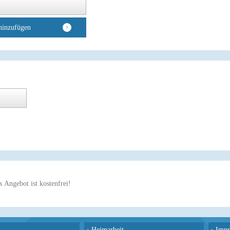
hinzufügen
 Angebot ist kostenfrei!
›
Heimarbeit
›
Impr