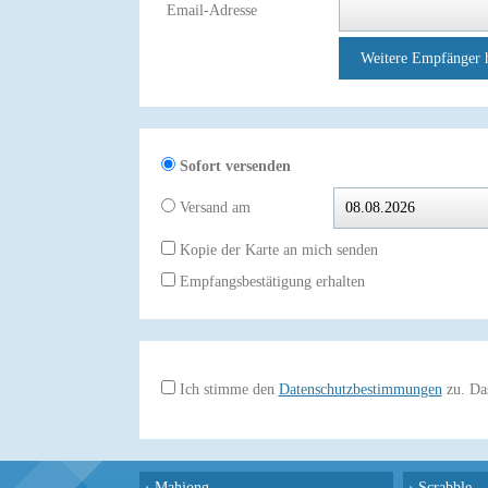
Email-Adresse
Weitere Empfänger 
Sofort versenden
Versand am
Kopie der Karte an mich senden
Empfangsbestätigung erhalten
Ich stimme den
Datenschutzbestimmungen
zu. Das
›
Mahjong
›
Scrabble