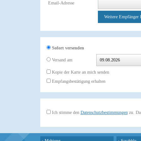
Email-Adresse
Weitere Empfänger 
Sofort versenden
Versand am
Kopie der Karte an mich senden
Empfangsbestätigung erhalten
Ich stimme den
Datenschutzbestimmungen
zu. Das
›
Mahjong
›
Scrabble