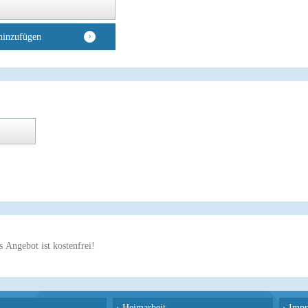
hinzufügen
 Angebot ist kostenfrei!
›
Heimarbeit
›
Impr