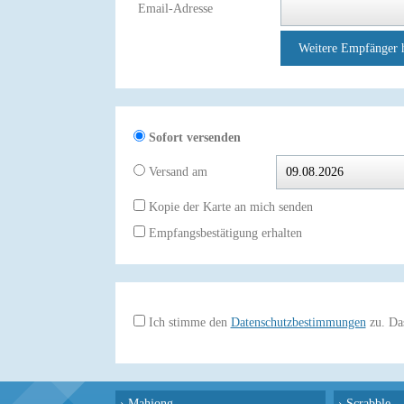
Email-Adresse
Weitere Empfänger 
Sofort versenden
Versand am
Kopie der Karte an mich senden
Empfangsbestätigung erhalten
Ich stimme den
Datenschutzbestimmungen
zu. Das
›
Mahjong
›
Scrabble