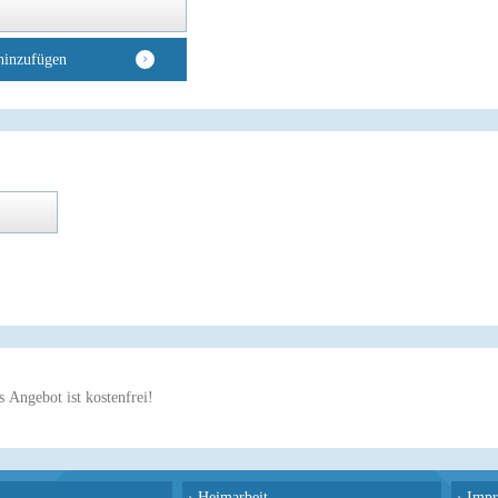
hinzufügen
 Angebot ist kostenfrei!
›
Heimarbeit
›
Impr