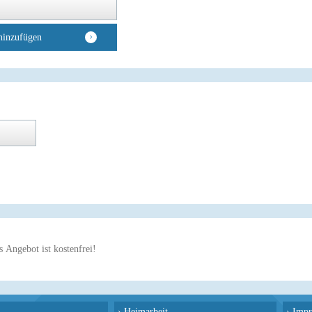
hinzufügen
 Angebot ist kostenfrei!
›
Heimarbeit
›
Impr