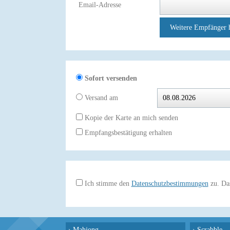
Email-Adresse
Weitere Empfänger 
Sofort versenden
Versand am
Kopie der Karte an mich senden
Empfangsbestätigung erhalten
Ich stimme den
Datenschutzbestimmungen
zu. Das
›
Mahjong
›
Scrabble