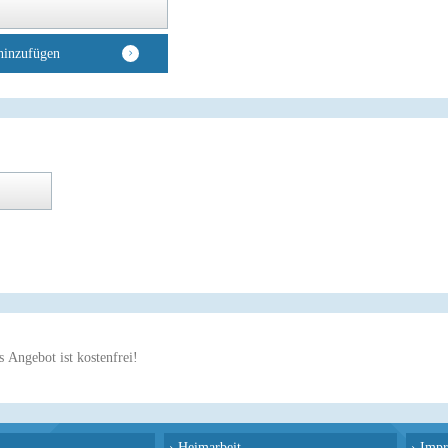
hinzufügen
 Angebot ist kostenfrei!
›
Heimarbeit
›
Impr