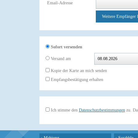
Email-Adresse
Weitere Empfänger 
Sofort versenden
Versand am
Kopie der Karte an mich senden
Empfangsbestätigung erhalten
Ich stimme den
Datenschutzbestimmungen
zu. Das
›
Mahjong
›
Scrabble