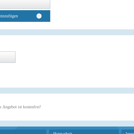
hinzufügen
 Angebot ist kostenfrei!
›
Heimarbeit
›
Impr