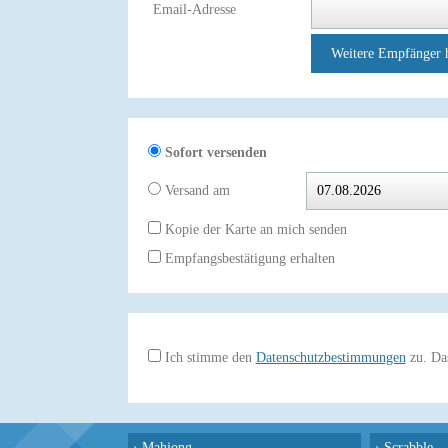
Email-Adresse
Weitere Empfänger 
Sofort versenden
Versand am
Kopie der Karte an mich senden
Empfangsbestätigung erhalten
Ich stimme den
Datenschutzbestimmungen
zu. Das
›
Mahjong
›
Scrabble