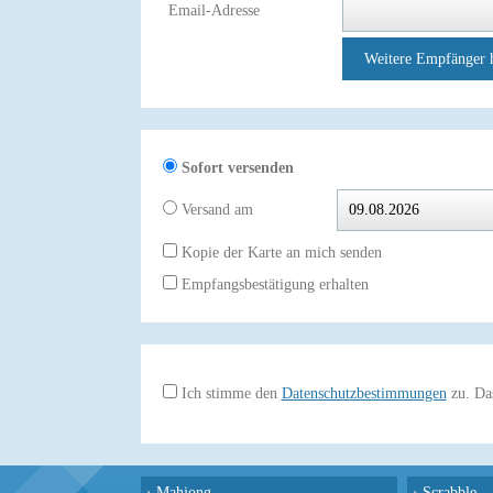
Email-Adresse
Weitere Empfänger 
Sofort versenden
Versand am
Kopie der Karte an mich senden
Empfangsbestätigung erhalten
Ich stimme den
Datenschutzbestimmungen
zu. Das
›
Mahjong
›
Scrabble