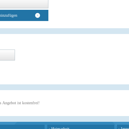
hinzufügen
 Angebot ist kostenfrei!
›
Heimarbeit
›
Impr