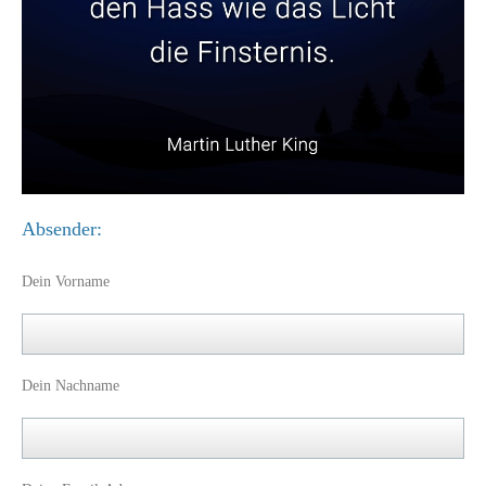
Absender:
Dein Vorname
Dein Nachname