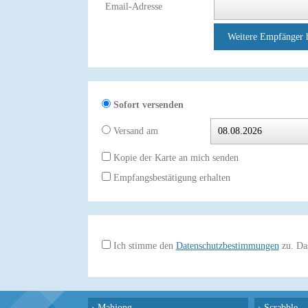
Email-Adresse
Weitere Empfänger 
Sofort versenden
Versand am
Kopie der Karte an mich senden
Empfangsbestätigung erhalten
Ich stimme den
Datenschutzbestimmungen
zu. Das
›
Mahjong
›
Scrabble