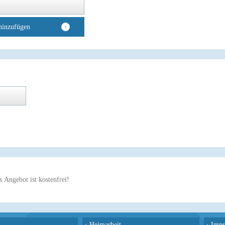
hinzufügen
 Angebot ist kostenfrei!
›
Heimarbeit
›
Impr