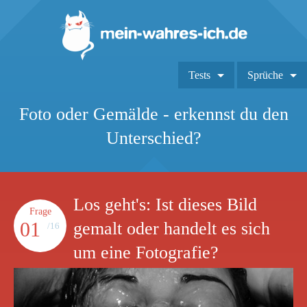
Tests
Sprüche
Foto oder Gemälde - erkennst du den
Unterschied?
Los geht's: Ist dieses Bild
Frage
01
gemalt oder handelt es sich
/16
um eine Fotografie?