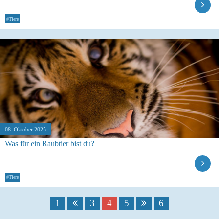
#Tiere
08. Oktober 2025
Was für ein Raubtier bist du?
#Tiere
1
3
4
5
6