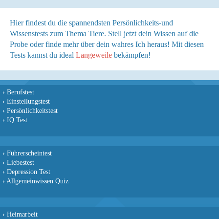
Hier findest du die spannendsten Persönlichkeits-und
Wissenstests zum Thema Tiere. Stell jetzt dein Wissen auf die
Probe oder finde mehr über dein wahres Ich heraus! Mit diesen
Tests kannst du ideal
Langeweile
bekämpfen!
›
Berufstest
›
Einstellungstest
›
Persönlichkeitstest
›
IQ Test
›
Führerscheintest
›
Liebestest
›
Depression Test
›
Allgemeinwissen Quiz
›
Heimarbeit