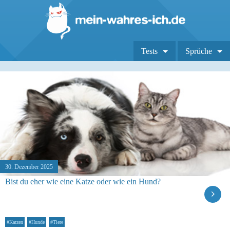
Tests
Sprüche
30. Dezember 2025
Bist du eher wie eine Katze oder wie ein Hund?
#Katzen
#Hunde
#Tiere